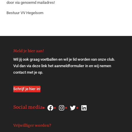
door via genoemd mailadres!
Bestuur VV Hegelsom
Meld je hier aan!
Wil jij ook graag voetballen en wil je lid worden van onze club.
Vul dan via
deze link
het aanmeldformulier in en wij nemen
contact met je op.
Schrijf je hier in!
Facebook
Instagram
Twitter
LinkedIn
Social media
Vrijwilliger worden?