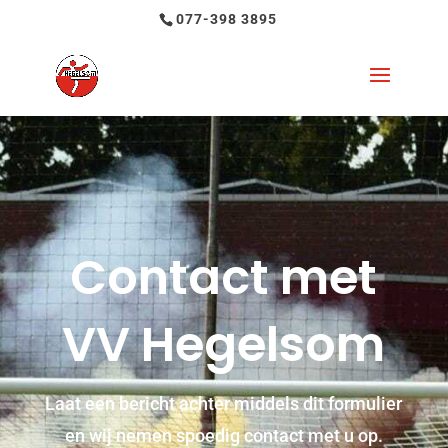
077-398 3895
Contact met
VV Hegelsom
Laat een bericht achter middels dit formulier
en wij nemen spoedig contact met u op.