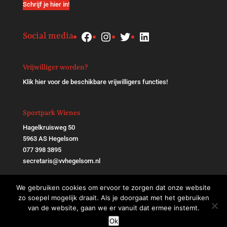
Schrijf je hier in!
Facebook
Instagram
Twitter
LinkedIn
Social media
Vrijwilliger worden?
Klik
hier
voor de beschikbare vrijwilligers functies!
Sportpark Wienes
Hagelkruisweg 50
5963 AS Hegelsom
077 398 3895
secretaris@vvhegelsom.nl
We gebruiken cookies om ervoor te zorgen dat onze website
zo soepel mogelijk draait. Als je doorgaat met het gebruiken
van de website, gaan we er vanuit dat ermee instemt.
Ok
VV Hegelsom