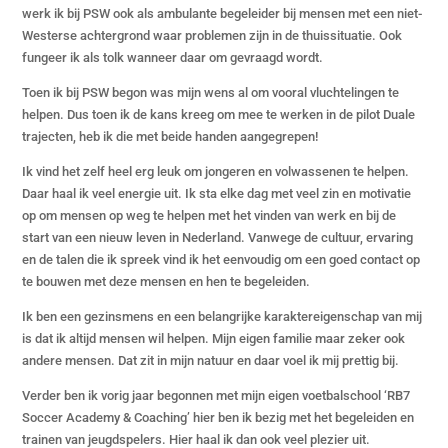
werk ik bij PSW ook als ambulante begeleider bij mensen met een niet-
Westerse achtergrond waar problemen zijn in de thuissituatie. Ook
fungeer ik als tolk wanneer daar om gevraagd wordt.
Toen ik bij PSW begon was mijn wens al om vooral vluchtelingen te
helpen. Dus toen ik de kans kreeg om mee te werken in de pilot Duale
trajecten, heb ik die met beide handen aangegrepen!
Ik vind het zelf heel erg leuk om jongeren en volwassenen te helpen.
Daar haal ik veel energie uit. Ik sta elke dag met veel zin en motivatie
op om mensen op weg te helpen met het vinden van werk en bij de
start van een nieuw leven in Nederland. Vanwege de cultuur, ervaring
en de talen die ik spreek vind ik het eenvoudig om een goed contact op
te bouwen met deze mensen en hen te begeleiden.
Ik ben een gezinsmens en een belangrijke karaktereigenschap van mij
is dat ik altijd mensen wil helpen. Mijn eigen familie maar zeker ook
andere mensen. Dat zit in mijn natuur en daar voel ik mij prettig bij.
Verder ben ik vorig jaar begonnen met mijn eigen voetbalschool ‘RB7
Soccer Academy & Coaching’ hier ben ik bezig met het begeleiden en
trainen van jeugdspelers. Hier haal ik dan ook veel plezier uit.