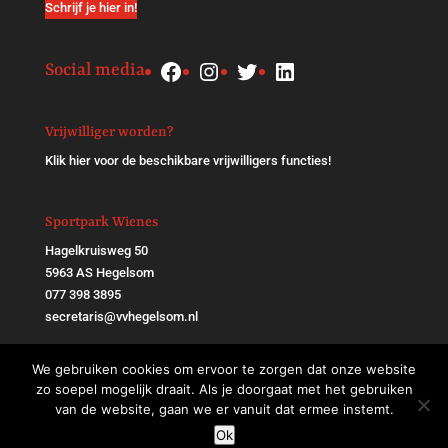
Schrijf je hier in!
Facebook
Instagram
Twitter
LinkedIn
Social media
Vrijwilliger worden?
Klik
hier
voor de beschikbare vrijwilligers functies!
Sportpark Wienes
Hagelkruisweg 50
5963 AS Hegelsom
077 398 3895
secretaris@vvhegelsom.nl
We gebruiken cookies om ervoor te zorgen dat onze website
zo soepel mogelijk draait. Als je doorgaat met het gebruiken
van de website, gaan we er vanuit dat ermee instemt.
Ok
VV Hegelsom