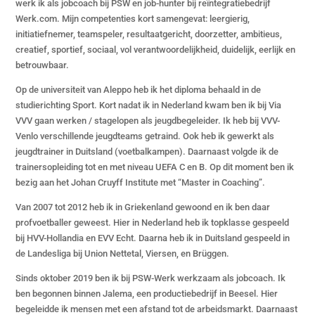
werk ik als jobcoach bij PSW en job-hunter bij reïntegratiebedrijf
Werk.com. Mijn competenties kort samengevat: leergierig,
initiatiefnemer, teamspeler, resultaatgericht, doorzetter, ambitieus,
creatief, sportief, sociaal, vol verantwoordelijkheid, duidelijk, eerlijk en
betrouwbaar.
Op de universiteit van Aleppo heb ik het diploma behaald in de
studierichting Sport. Kort nadat ik in Nederland kwam ben ik bij Via
VVV gaan werken / stagelopen als jeugdbegeleider. Ik heb bij VVV-
Venlo verschillende jeugdteams getraind. Ook heb ik gewerkt als
jeugdtrainer in Duitsland (voetbalkampen). Daarnaast volgde ik de
trainersopleiding tot en met niveau UEFA C en B. Op dit moment ben ik
bezig aan het Johan Cruyff Institute met “Master in Coaching”.
Van 2007 tot 2012 heb ik in Griekenland gewoond en ik ben daar
profvoetballer geweest. Hier in Nederland heb ik topklasse gespeeld
bij HVV-Hollandia en EVV Echt. Daarna heb ik in Duitsland gespeeld in
de Landesliga bij Union Nettetal, Viersen, en Brüggen.
Sinds oktober 2019 ben ik bij PSW-Werk werkzaam als jobcoach. Ik
ben begonnen binnen Jalema, een productiebedrijf in Beesel. Hier
begeleidde ik mensen met een afstand tot de arbeidsmarkt. Daarnaast