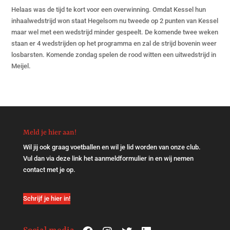
Helaas was de tijd te kort voor een overwinning. Omdat Kessel hun
inhaalwedstrijd won staat Hegelsom nu tweede op 2 punten van Kessel
maar wel met een wedstrijd minder gespeelt. De komende twee weken
staan er 4 wedstrijden op het programma en zal de strijd bovenin weer
losbarsten. Komende zondag spelen de rood witten een uitwedstrijd in
Meijel.
Meld je hier aan!
Wil jij ook graag voetballen en wil je lid worden van onze club.
Vul dan via
deze link
het aanmeldformulier in en wij nemen
contact met je op.
Schrijf je hier in!