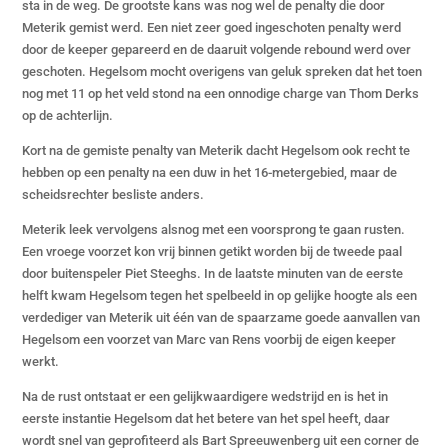
sta in de weg. De grootste kans was nog wel de penalty die door
Meterik gemist werd. Een niet zeer goed ingeschoten penalty werd
door de keeper gepareerd en de daaruit volgende rebound werd over
geschoten. Hegelsom mocht overigens van geluk spreken dat het toen
nog met 11 op het veld stond na een onnodige charge van Thom Derks
op de achterlijn.
Kort na de gemiste penalty van Meterik dacht Hegelsom ook recht te
hebben op een penalty na een duw in het 16-metergebied, maar de
scheidsrechter besliste anders.
Meterik leek vervolgens alsnog met een voorsprong te gaan rusten.
Een vroege voorzet kon vrij binnen getikt worden bij de tweede paal
door buitenspeler Piet Steeghs. In de laatste minuten van de eerste
helft kwam Hegelsom tegen het spelbeeld in op gelijke hoogte als een
verdediger van Meterik uit één van de spaarzame goede aanvallen van
Hegelsom een voorzet van Marc van Rens voorbij de eigen keeper
werkt.
Na de rust ontstaat er een gelijkwaardigere wedstrijd en is het in
eerste instantie Hegelsom dat het betere van het spel heeft, daar
wordt snel van geprofiteerd als Bart Spreeuwenberg uit een corner de