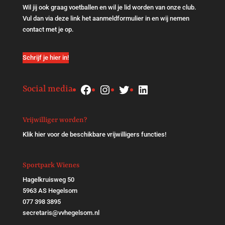
Wil jij ook graag voetballen en wil je lid worden van onze club.
Vul dan via
deze link
het aanmeldformulier in en wij nemen
contact met je op.
Schrijf je hier in!
Facebook
Instagram
Twitter
LinkedIn
Social media
Vrijwilliger worden?
Klik
hier
voor de beschikbare vrijwilligers functies!
Sportpark Wienes
Hagelkruisweg 50
5963 AS Hegelsom
077 398 3895
secretaris@vvhegelsom.nl