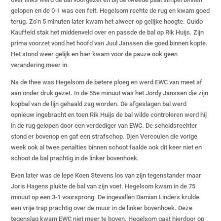
gelopen en de 0-1 was een feit. Hegelsom rechte de rug en kwam goed
terug. Zo’n 5 minuten later kwam het alweer op gelijke hoogte. Guido
Kauffeld stak het middenveld over en passde de bal op Rik Huijs. Zijn
prima voorzet vond het hoofd van Juul Janssen die goed binnen kopte.
Het stond weer gelijk en hier kwam voor de pauze ook geen
verandering meer in.
Na de thee was Hegelsom de betere ploeg en werd EWC van meet af
aan onder druk gezet. In de 55e minuut was het Jordy Janssen die zijn
kopbal van de lijn gehaald zag worden. De afgeslagen bal werd
opnieuw ingebracht en toen Rik Huijs de bal wilde controleren werd hij
in de rug gelopen door een verdediger van EWC. De scheidsrechter
stond er bovenop en gaf een strafschop. Djen Vercoulen die vorige
week ook al twee penalties binnen schoot faalde ook dit keer niet en
schoot de bal prachtig in de linker bovenhoek.
Even later was de lepe Koen Stevens los van zijn tegenstander maar
Joris Hagens plukte de bal van zijn voet. Hegelsom kwam in de 75
minuut op een 3-1 voorsprong. De ingevallen Damian Linders krulde
een vrije trap prachtig over de muur in de linker bovenhoek. Deze
tegenslag kwam EWC niet meer te boven. Hegelsom gaat hierdoor op