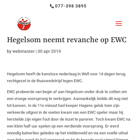
077-398 3895
Hegelsom neemt revanche op EWC
by
webmaster
|
30 apr 2019
Hegelsom heeft de kansloze nederlaag in Well voor 14 dagen terug
rechtgezet in de thuiswedstrijd tegen EWC.
EWC probeerde van begin af aan Hegelsom onder druk te zetten om
een vroege voorsprong te verkrijgen. Aanvankelijk leidde dit nog niet
tot kansen. In de 11e minuut had keeper Hagens geluk toen zijn
verkeerde uitgooi in de voeten kwam van een EWC speler maar hij
herstelde zijn eigen fout door de inzet te pareren. Toch kwam EWC na
een klein half uur spelen op een verdiende voorsprong. Er werd
onnodig balverlies geleden op het middenveld en via een snelle uitval
over links werd de bal voorgezet en bij de tweede paal simpel binnen