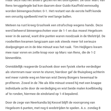
maar deze had het anders gezien en liet doorspelen. De door Marc van
Rens teruggelegde bal kon daarom door Guido Kauffeld eenvoudig
worden binnengeschoten: 0-1. Het restant van de eerste helft kende
een onrustig spelbeeld met te veel lange ballen.
Meteen na rust kreeg Grashoek een strafschop wegens hands. Deze
werd beheerst binnengeschoten voor de 1-1 en dus moest Hegelsom
weer in de aanval, want drie punten waren noodzaak in de titelstrijd. De
roodwitten kwamen langzaam aan ook steeds meer tot serieuze
doelpogingen en in de 66e minuut was het raak. Tim Heijligers kwam
mee naar voren en zette knap voor op Marc van Rens, die de 1-2
binnentikte.
Onmiddellijk reageerde Grashoek door een fysiek sterke verdediger
als stormram naar voren te sturen; hierdoor gaf de thuisploeg achterin
wel meer ruimte weg en hiervan wist Denny Bongers tweemaal te
profiteren. Zowel in de 78e als 83e minuut sneed hij met een knappe
individuele actie door de verdediging en wist beide malen koelbloedig
af te ronden, hiermee de eindstand op 1-4 bepalend.
Door de zege van Neerkandia bij Kessel blijft de voorsprong van
Hegelsom 6 punten, met nog 6 wedstrijden te spelen. A.s. zondag 8