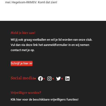
mei: Hegelsom-RKMSV. Komt dat zien!
Meld je hier aan!
Wil jij ook graag voetballen en wil je lid worden van onze club.
Vul dan via
deze link
het aanmeldformulier in en wij nemen
contact met je op.
Schrijf je hier in!
Facebook
Instagram
Twitter
LinkedIn
Social media
Vrijwilliger worden?
Klik
hier
voor de beschikbare vrijwilligers functies!