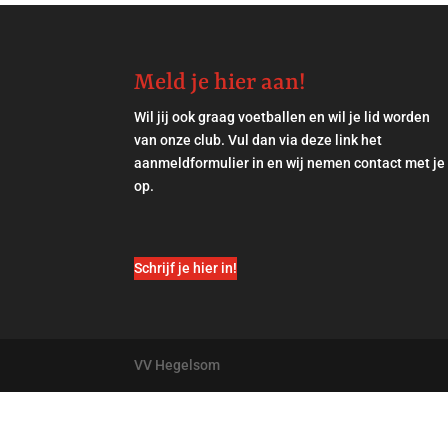
Meld je hier aan!
Wil jij ook graag voetballen en wil je lid worden
van onze club. Vul dan via
deze link
het
aanmeldformulier in en wij nemen contact met je
op.
Schrijf je hier in!
VV Hegelsom