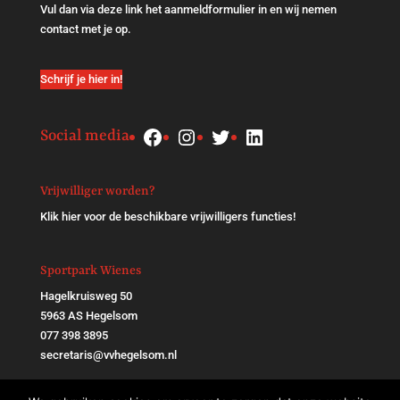
Vul dan via
deze link
het aanmeldformulier in en wij nemen
contact met je op.
Schrijf je hier in!
Facebook
Instagram
Twitter
LinkedIn
Social media
Vrijwilliger worden?
Klik
hier
voor de beschikbare vrijwilligers functies!
Sportpark Wienes
Hagelkruisweg 50
5963 AS Hegelsom
077 398 3895
secretaris@vvhegelsom.nl