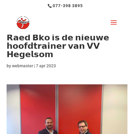
077-398 3895
𝗥𝗮𝗲𝗱 𝗕𝗸𝗼 𝗶𝘀 𝗱𝗲 𝗻𝗶𝗲𝘂𝘄𝗲
𝗵𝗼𝗼𝗳𝗱𝘁𝗿𝗮𝗶𝗻𝗲𝗿 𝘃𝗮𝗻 𝗩𝗩
𝗛𝗲𝗴𝗲𝗹𝘀𝗼𝗺
by
webmaster
|
7 apr 2023