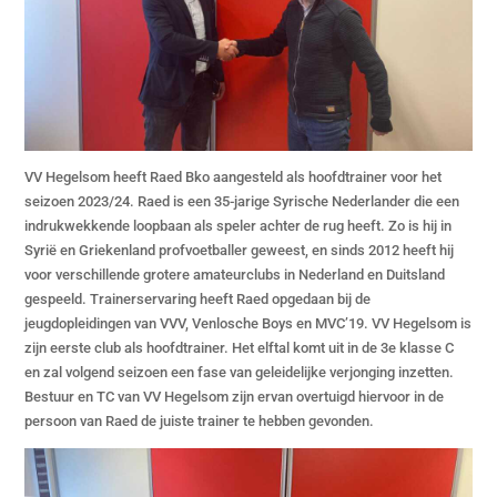
VV Hegelsom heeft Raed Bko aangesteld als hoofdtrainer voor het
seizoen 2023/24. Raed is een 35-jarige Syrische Nederlander die een
indrukwekkende loopbaan als speler achter de rug heeft. Zo is hij in
Syrië en Griekenland profvoetballer geweest, en sinds 2012 heeft hij
voor verschillende grotere amateurclubs in Nederland en Duitsland
gespeeld. Trainerservaring heeft Raed opgedaan bij de
jeugdopleidingen van VVV, Venlosche Boys en MVC’19. VV Hegelsom is
zijn eerste club als hoofdtrainer. Het elftal komt uit in de 3e klasse C
en zal volgend seizoen een fase van geleidelijke verjonging inzetten.
Bestuur en TC van VV Hegelsom zijn ervan overtuigd hiervoor in de
persoon van Raed de juiste trainer te hebben gevonden.